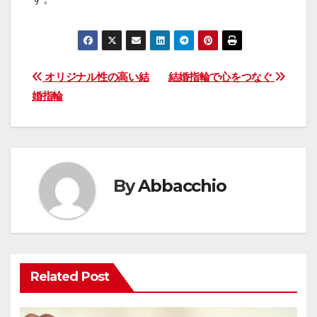
投
オリジナル性の高い結
結婚指輪で心をつなぐ
婚指輪
稿
ナ
ビ
By
Abbacchio
ゲ
ー
シ
Related Post
ョ
ン