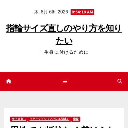
コ
木. 8月 6th, 2026
8:54:18 AM
ン
テ
指輪サイズ直しのやり方を知り
ン
たい
ツ
へ
一生身に付けるために
ス
キ
ッ
プ
サイズ直し
ファッション（アパレル関連）
指輪