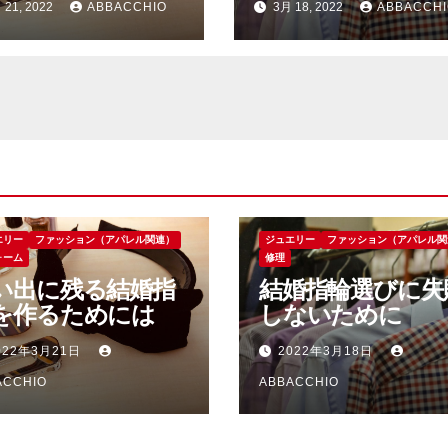
 21, 2022
ABBACCHIO
3月 18, 2022
ABBACCHI
エリー
ファッション（アパレル関連）
ジュエリー
ファッション（アパレル関
ォーム
修理
い出に残る結婚指
結婚指輪選びに失
を作るためには
しないために
022年3月21日
2022年3月18日
ACCHIO
ABBACCHIO