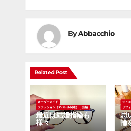
稿
ナ
ビ
By
Abbacchio
ゲ
ー
シ
Related Post
ョ
ン
オーダーメイド
ジュ
ファッション（アパレル関連）
指輪
リフ
最近は結婚指輪も
思
様々
輪