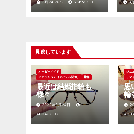
3月 24, 2022
ABBACCHIO
3月
見逃しています
オーダーメイド
ジュ
ファッション（アパレル関連）
指輪
リフ
最近は結婚指輪も
思
様々
輪
2022年3月24日
2
ABBACCHIO
ABB