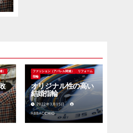
O
連）
ファッション（アパレル関連）
リフォーム
指輪
敗
オリジナル性の高い
結婚指輪
2022年3月15日
ABBACCHIO