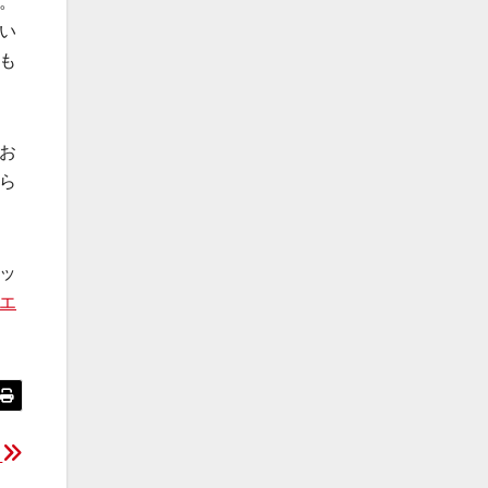
。
い
も
お
ら
ッ
エ
輪