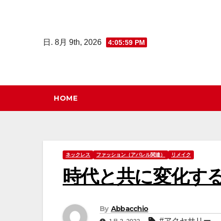
コ
ン
テ
日. 8月 9th, 2026
4:06:00 PM
ン
ツ
へ
ス
HOME
キ
ッ
プ
ネックレス
ファッション（アパレル関連）
リメイク
時代と共に変化す
By
Abbacchio
#アクセサリー